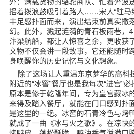
外：满载货物的骆驼商队、忙着奔波
摇着拨浪鼓吸引着路人……宋人“驻马
丰足感扑面而来，演出结束前真实撒
幻。此外，溅起涟漪的青石板雨巷，4
汴梁航船，都让人惊喜之余，更收获
文物不仅会讲一段故事，它还能随时
身唤醒你的历史记忆与文化想象。
除了这场让人重温东京梦华的高科
附近的“冰窖”餐厅也是我每次“进宫”
原本是修于乾隆年间，专为皇宫藏冰
来得及踏入餐厅，就能在门口感到扑
是这里的一绝。冰窖的石青冷色与烤
就成了一曲《冰与火之歌》。在凉快
烤鸭皮，蓬松酥脆，鸭油香气溢满口