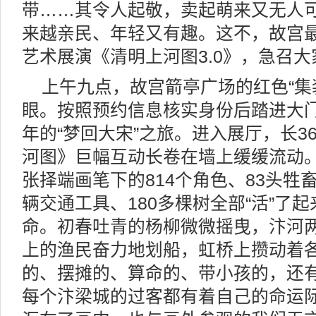
带……其令人起敬，卖起萌来又无人
来越亲民、年轻又有趣。这不，故宫
艺术展演《清明上河图3.0》，急召大
上午九点，故宫箭亭广场的红色“集
眼。按照预约信息核实身份后踏进大
年的“梦回大宋”之旅。进入展厅，长36
河图》巨幅互动长卷在墙上缓缓流动。
张择端画笔下的814个角色、83头牲畜
辆交通工具、180多棵树全部“活”了
命。初春吐青的杨柳微微摇曳，汴河
上的渔民奋力地划船，虹桥上攒动着
的、摆摊的、算命的、带小孩的，还
每个汴梁城的过客都有着自己的命运