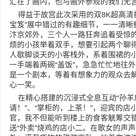
汇在了画内，也与画外参观的我们无
得益于故宫此次采用的双8K超高清
宝笈”展中错过的有趣细节，一一清晰
汴京郊外，三个人一路狂奔追着受惊
烦的小孩举着双手，想要引起两个聊
人歇脚谈天的小客栈外，系着围裙的
一手端着两碗“盖饭”，急急忙忙地往
是一个剧本，等着有想象力的观众去
心一笑。
在精心搭建的沉浸式全息互动“孙羊
请！”、“掌柜的，上茶！”，迎宾的
官，我不但能听到楼上的食客觥筹交错
送“外卖”烧鸡的店小二。在歌女的声