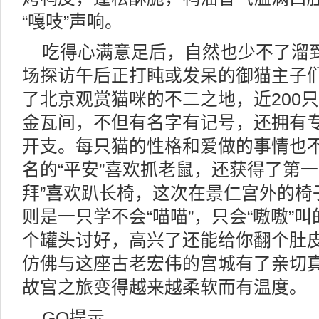
“嘎吱”声响。
吃得心满意足后，自然也少不了溜
场探访午后正打盹或发呆的御猫主子
了北京观赏猫咪的不二之地，近200只
金瓦间，不但有名字有记号，还拥有
开支。每只猫的性格和爱做的事情也
名的“平安”喜欢抓老鼠，还获得了第
拜”喜欢趴长椅，这次在景仁宫外的椅
则是一只学不会“喵喵”，只会“嗷嗷”叫
个罐头讨好，高兴了还能给你翻个肚
仿佛与这座古老宏伟的宫城有了亲切
故宫之旅变得越来越柔软而有温度。 
GO提示