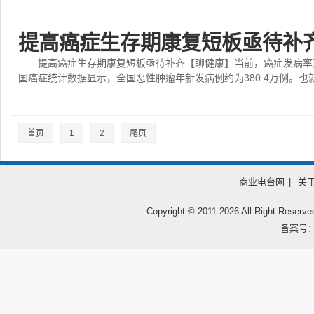
提高癌症生存期康复短板亟待补
提高癌症生存期康复短板亟待补齐【聊健康】当前，癌症发病率
国癌症统计数据显示，全国恶性肿瘤年新发病例约为380.4万例。也就
首页
1
2
尾页
商业电台网
|
关
Copyright © 2011-
2026 All Right
备案号：鲁