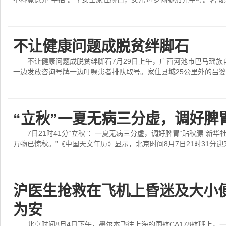
不让健康问题成脱贫绊脚石
不让健康问题成脱贫绊脚石7月29日上午，广西河池市巴马瑶
一边发放咨询号牌一边叮嘱患者排队取号。家住县城25公里外的吕婆婆
“立秋”一夏无病三分虚，调好脾胃
7日21时41分“立秋”：一夏无病三分虚，调好脾胃“贴秋膘”新华
万物已惊秋。”《中国天文年历》显示，北京时间8月7日21时31分迎来“
沪医生抢救在飞机上昏迷及大小
为安
北京时间8月4日下午，墨尔本飞往上海的国航CA178航班上，