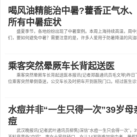
喝风油精能治中暑?藿香正气水
所有中暑症状
盛夏季节，各地纷纷出现了中暑案例。本周上海持续高温，周中
们，要如何避免中暑？需要注意的是，许多人爱用于防暑降温的风油精
乘客突然晕厥车长背起送医
乘客突然晕厥车长背起送医本报讯(记者郑磊通讯员毛文琴)昨日
位乘客突然晕倒昏迷，公交车长及时把车开到医院门口。经过医生诊治
水痘并非“一生只得一次”39岁
痘
武汉晚报讯(记者武叶通讯员柳隽)深信“水痘一生只会得一次”，
不料竟意外“中招”。李女士家住硚口，女儿14岁刚参加完中考。暑假期