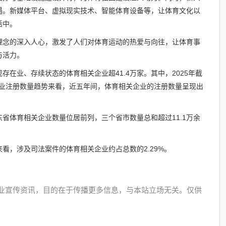
遇。新媒体平台、虚拟现实技术、智能体育设备等，让体育文化以
活中。
理念的深入人心，激发了人们对体育运动的热爱与向往，让体育事
与活力。
在业、存续状态的体育相关企业超41.4万家。其中，2025年截
企业注册数量趋势来看，近五年间，体育相关企业的注册数量呈现出
省体育相关企业数量位居前列，三个省市数量总和超过11.1万余
看，涉及司法案件的体育相关企业约占总数的2.29%。
业宣传资讯，目的在于传播更多信息，与本站立场无关。仅供