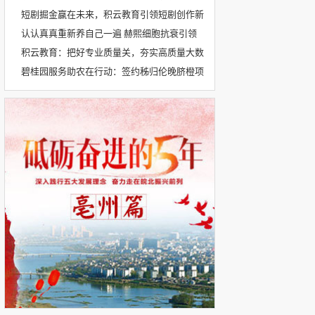
短剧掘金赢在未来，积云教育引领短剧创作新
认认真真重新养自己一遍 赫熙细胞抗衰引领
积云教育：把好专业质量关，夯实高质量大数
碧桂园服务助农在行动：签约秭归伦晚脐橙项