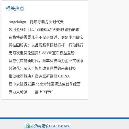
相关热点
Angelalign，隐形牙套龙头时代天
妙可蓝多如何以“双轮驱动”战略领跑奶酪市
布格特避震婴儿车不仅是舒适，更是小月龄宝
碧桂园服务：以品质服务铸就标杆，行动践行
无限次退货免运费！88VIP宣布权益重磅
智慧供应链新时代，顺丰科技助力企业实现系
普融花：AI人工智能改变世界的未来科技
推动橡塑解决方案达至新巅峰 CHINA
稳中求进促发展 北京奔驰圆满达成首季经营
算力大动脉——塞上“绿云”