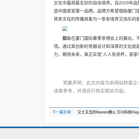
文化中最高最玄妙的自信境界。自2019年
造中国茶室第一品牌。品牌方希望借助厦门
将茶文化的传播具象为一条有境界又快乐的
拙
鱼在厦门国际春季茶博会上的展出，
领。通过其创新的茶器设计和深厚的文化底
力，期待未来，真正实现“人人有茶杯，家家
郑重声明：此文内容为本网站转载企
读者参考，并请自行核实相关内容。
下一篇文章：
又土又丑的Remini爆火 万兴科技Pi