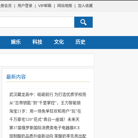
注册会员
|
用户登录
|
VIP邮箱
|
网站地图
|
加入收藏
娱乐
科技
文化
历史
最新内容
武汉藏龙高中：砥砺前行 为打造优质学校而
从“忘带钥匙”到“千里掌控”，王力智能锁
淘宝21岁：用一场免单狂欢和用户“玩”在
千万豪宅520“花式”表白一座城！未来天
第37届俄罗斯国际消费类电子电器展ICE
现制酸奶品质升级新动向 茉酸奶率先亮出配