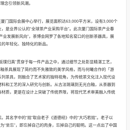
文理念引领新风潮。
厦门国际会展中心举行，展览面积达63,000平方米，设有3,000个
，是业界公认的“全球茶产业采购平台”。此次厦门国际茶产业春
产业发展新风向”，茶博会网罗了各地知名窑口的创新茶器具，展
性的年轻化、独特化的新品。
返璞归真”贯穿于每一件产品之中，通过细节之处彰显精湛工艺，
色釉茶具展现了简约而不失雅致的美学风格，而与何曦合作的「游
系列茶具，则融合了艺术家的独特视角，为传统茶文化注入现代设
材料和工艺的深入研究与创新。从古法琉璃到无光白釉，从茶器到
典材质，更是在设计上突破了传统界限，将现代艺术审美融入传统
。
。其名字中的“拙”取自老子《道德经》中的“大巧若拙”。老子以
之为“坐忘”，即忘掉自己的肉身，忘掉自己的聪明。这一点出了中国