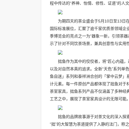
程中传达的“养神、怡情、修性、证道”的人
为期四天的茶业盛会于5月10日至13日在
国际标准展位，汇聚了逾千家优质茶领域企业
季博览会的亮点之一为“器象一新，引领茶器
示了针对不同饮茶场景，兼具创意性与实用
拙鱼作为其中的佼佼者，将“匠心内蕴，
以及对自然本真的追求。全新“天色”系列单
鱼自迷」系列和泰祥洲合创的「掌中云梦」
计元素。每一件原创产品都体现了拙鱼对于
茶室家具，拙鱼系列产品不仅涵盖了多种经
工艺之中，展现了茶室家具设计的无限可能
拙鱼的品牌故事源于对茶文化的深入探索
“拙”的大智慧为茶道提供了入静的法门，称