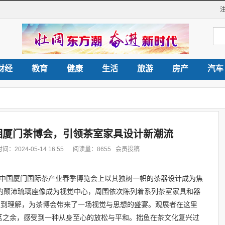
财经
教育
健康
生活
旅游
房产
汽车
相厦门茶博会，引领茶室家具设计新潮流
2024-05-14 16:55 阅读量：8655 会员投稿
024中国厦门国际茶产业春季博览会上以其独树一帜的茶器设计成为焦
米的颠沛琉璃座像成为视觉中心，周围依次陈列着系列茶室家具和器
独到理解，为茶博会带来了一场视觉与思想的盛宴。观展者在这里
茗之余，感受到一种从身至心的放松与平和。拙鱼在茶文化复兴过