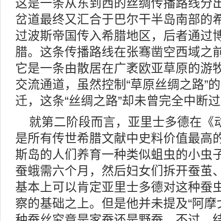
这是一条从东到西的丝绸传播路线分
岔道最终又汇合于巴尔干半岛南部的
过波斯帝国传入希腊地区，后者通过
腊。这条传播路线在张骞凿空西域之
它是一条由散居在广袤欧亚草原的游
交流通道，虽然控制“草原丝绸之路”
迁，这条“丝绸之路”却未曾完全中断
就第二阶段而言，亚里士多德在《
是所有传世希腊文献中史料价值最高
斯岛的人们养育一种类似蛆虫的小虫
蚕蛾需六个月，然后妇女们拆开蚕茧
基本上可以肯定亚里士多德对这种蚕
察的基础之上。但是他并未提及“阿摩
种蚕丝究竟是家蚕还是野蚕。不过，