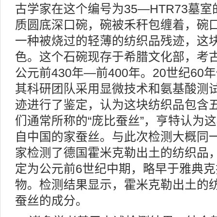
古学家在这个编号为35—HTR73墓
质圆底深口碗，碗被禾秆包缠着，碗
一种被烧过的轻薄的纺织品残迹，这
色。这个石碗现存于希腊文化部，考
公元前430年—前400年。20世纪6
其科研团队采用显微技术和氨基酸测
迹进行了鉴定，认为这块纺织品包含
们通常所称的“庞比蚕丝”，亨特认为这
自中国的家蚕丝。与此次检测大概同
家检测了德国霍米克勒出土的纺织品
定为公元前6世纪中期，略早于雅典
物。检测结果显示，霍米克勒出土的
蚕丝的成分。